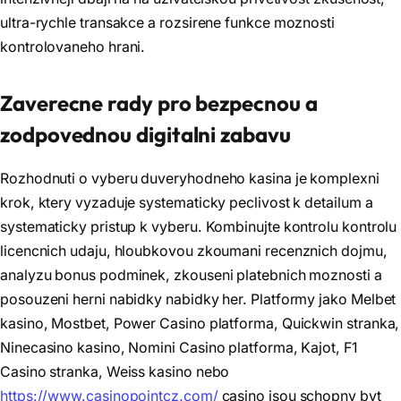
ultra-rychle transakce a rozsirene funkce moznosti
kontrolovaneho hrani.
Zaverecne rady pro bezpecnou a
zodpovednou digitalni zabavu
Rozhodnuti o vyberu duveryhodneho kasina je komplexni
krok, ktery vyzaduje systematicky peclivost k detailum a
systematicky pristup k vyberu. Kombinujte kontrolu kontrolu
licencnich udaju, hloubkovou zkoumani recenznich dojmu,
analyzu bonus podminek, zkouseni platebnich moznosti a
posouzeni herni nabidky nabidky her. Platformy jako Melbet
kasino, Mostbet, Power Casino platforma, Quickwin stranka,
Ninecasino kasino, Nomini Casino platforma, Kajot, F1
Casino stranka, Weiss kasino nebo
https://www.casinopointcz.com/
casino jsou schopny byt