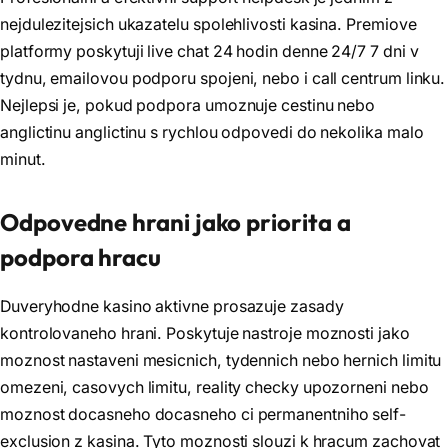
nejdulezitejsich ukazatelu spolehlivosti kasina. Premiove
platformy poskytuji live chat 24 hodin denne 24/7 7 dni v
tydnu, emailovou podporu spojeni, nebo i call centrum linku.
Nejlepsi je, pokud podpora umoznuje cestinu nebo
anglictinu anglictinu s rychlou odpovedi do nekolika malo
minut.
Odpovedne hrani jako priorita a
podpora hracu
Duveryhodne kasino aktivne prosazuje zasady
kontrolovaneho hrani. Poskytuje nastroje moznosti jako
moznost nastaveni mesicnich, tydennich nebo hernich limitu
omezeni, casovych limitu, reality checky upozorneni nebo
moznost docasneho docasneho ci permanentniho self-
exclusion z kasina. Tyto moznosti slouzi k hracum zachovat