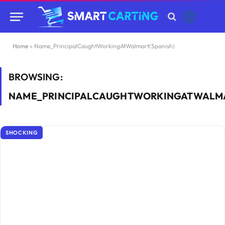
Home
»
Name_PrincipalCaughtWorkingAtWalmart(Spanish)
BROWSING:
NAME_PRINCIPALCAUGHTWORKINGATWALMA
SHOCKING