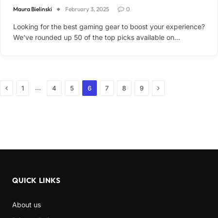
Maura Bielinski
February 3, 2025
0
Looking for the best gaming gear to boost your experience?
We’ve rounded up 50 of the top picks available on…
Previous
Next
…
1
4
5
6
7
8
9
QUICK LINKS
About us