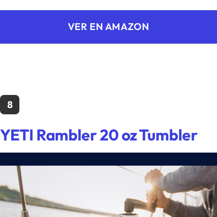
VER EN AMAZON
8
YETI Rambler 20 oz Tumbler