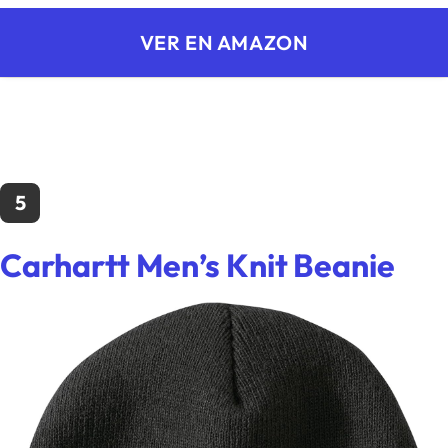
VER EN AMAZON
5
Carhartt Men’s Knit Beanie