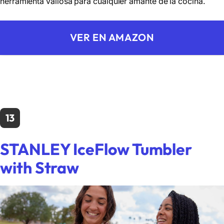
herramienta valiosa para cualquier amante de la cocina.
VER EN AMAZON
13
STANLEY IceFlow Tumbler
with Straw